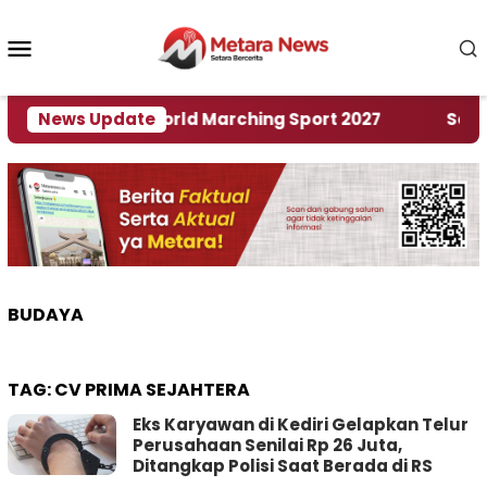
Loncat
ke
Menu
konten
Mobile
Tuan Rumah World Marching Sport 2027
News Update
‎Soal Re
BUDAYA
TAG:
CV PRIMA SEJAHTERA
Eks Karyawan di Kediri Gelapkan Telur
Perusahaan Senilai Rp 26 Juta,
Ditangkap Polisi Saat Berada di RS