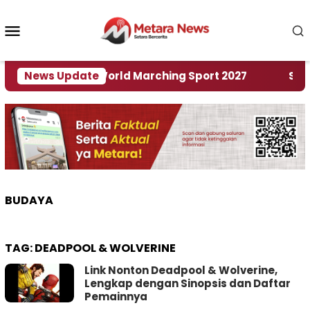
Loncat
ke
Menu
konten
Mobile
Tuan Rumah World Marching Sport 2027
News Update
‎Soal R
BUDAYA
TAG:
DEADPOOL & WOLVERINE
Link Nonton Deadpool & Wolverine,
Lengkap dengan Sinopsis dan Daftar
Pemainnya