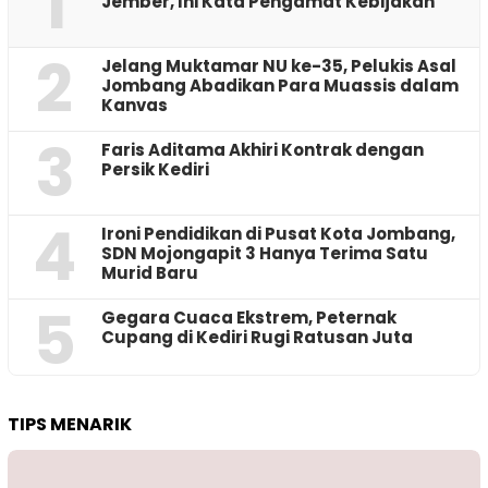
1
Jember, Ini Kata Pengamat Kebijakan ‎
2
Jelang Muktamar NU ke-35, Pelukis Asal
Jombang Abadikan Para Muassis dalam
Kanvas
3
Faris Aditama Akhiri Kontrak dengan
Persik Kediri
4
Ironi Pendidikan di Pusat Kota Jombang,
SDN Mojongapit 3 Hanya Terima Satu
Murid Baru
5
‎Gegara Cuaca Ekstrem, Peternak
Cupang di Kediri Rugi Ratusan Juta
TIPS MENARIK