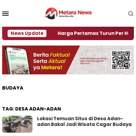
Loncat
ke
Menu
konten
Mobile
mi Krisi Air
News Update
Harga Pertamax Turun Per Hari Ini, 
BUDAYA
TAG:
DESA ADAN-ADAN
Lokasi Temuan Situs di Desa Adan-
adan Bakal Jadi Wisata Cagar Budaya