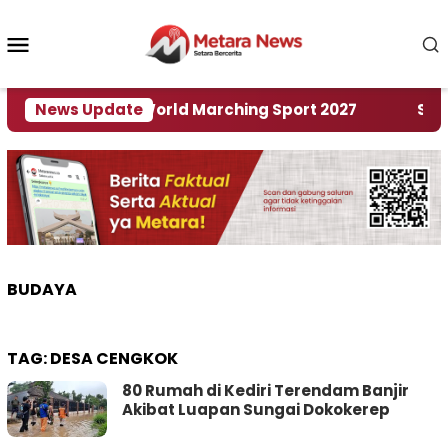
Loncat
ke
Menu
konten
Mobile
Tuan Rumah World Marching Sport 2027
News Update
‎Soal R
BUDAYA
TAG:
DESA CENGKOK
80 Rumah di Kediri Terendam Banjir
Akibat Luapan Sungai Dokokerep