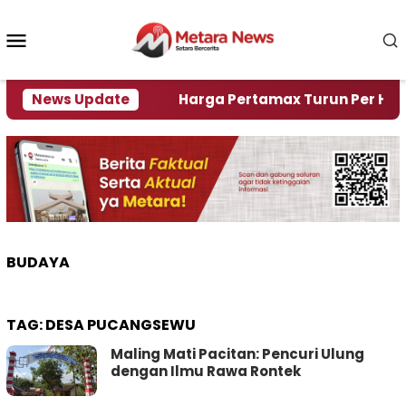
Loncat
ke
Menu
konten
Mobile
 Krisi Air
News Update
Harga Pertamax Turun Per Hari Ini, S
BUDAYA
TAG:
DESA PUCANGSEWU
Maling Mati Pacitan: Pencuri Ulung
dengan Ilmu Rawa Rontek