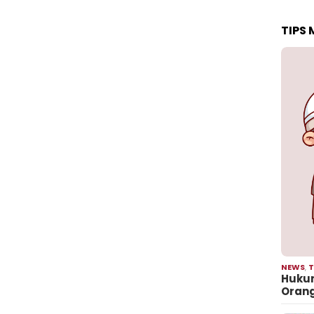
TIPS
NEWS
,
T
Hukum
Oran