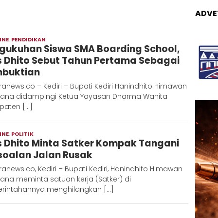
ADVE
INE
,
PENDIDIKAN
Admin
gukuhan Siswa SMA Boarding School,
Metaranews
 Dhito Sebut Tahun Pertama Sebagai
buktian
anews.co – Kediri – Bupati Kediri Hanindhito Himawan
ana didampingi Ketua Yayasan Dharma Wanita
paten […]
INE
,
POLITIK
Redaksi
 Dhito Minta Satker Kompak Tangani
Metara
soalan Jalan Rusak
anews.co, Kediri – Bupati Kediri, Hanindhito Himawan
ana meminta satuan kerja (Satker) di
rintahannya menghilangkan […]
Redaksi