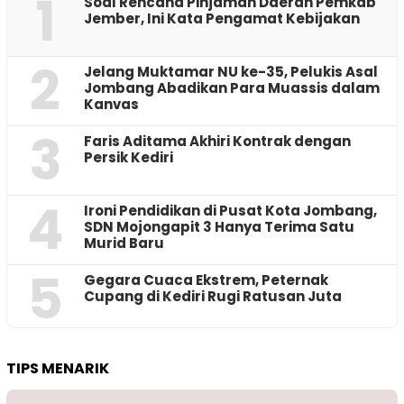
1
‎Soal Rencana Pinjaman Daerah Pemkab
Jember, Ini Kata Pengamat Kebijakan ‎
2
Jelang Muktamar NU ke-35, Pelukis Asal
Jombang Abadikan Para Muassis dalam
Kanvas
3
Faris Aditama Akhiri Kontrak dengan
Persik Kediri
4
Ironi Pendidikan di Pusat Kota Jombang,
SDN Mojongapit 3 Hanya Terima Satu
Murid Baru
5
‎Gegara Cuaca Ekstrem, Peternak
Cupang di Kediri Rugi Ratusan Juta
TIPS MENARIK