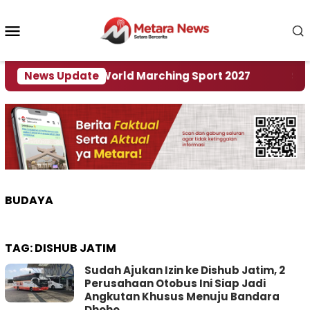
Loncat
ke
Menu
konten
Mobile
 Tuan Rumah World Marching Sport 2027
News Update
‎Soal R
BUDAYA
TAG:
DISHUB JATIM
Sudah Ajukan Izin ke Dishub Jatim, 2
Perusahaan Otobus Ini Siap Jadi
Angkutan Khusus Menuju Bandara
Dhoho