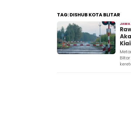
TAG:
DISHUB KOTA BLITAR
JAWA
Raw
Aka
Kia
Meta
Blit
keret