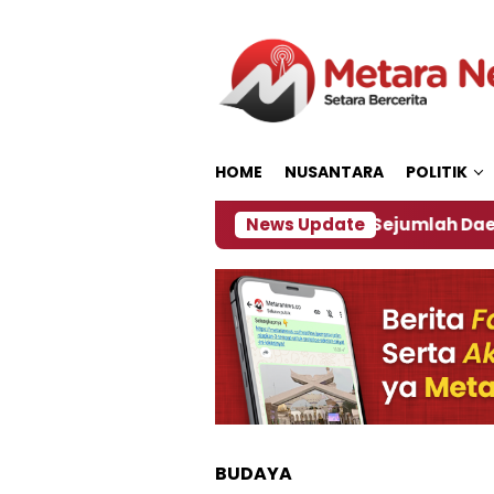
Loncat
ke
konten
HOME
NUSANTARA
POLITIK
jakan ‎
Dampak El Nino, Sejumlah Daerah di Jemb
News Update
BUDAYA