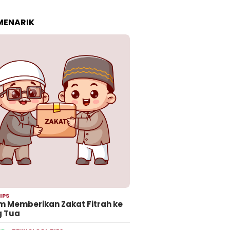
 MENARIK
IPS
 Memberikan Zakat Fitrah ke
g Tua