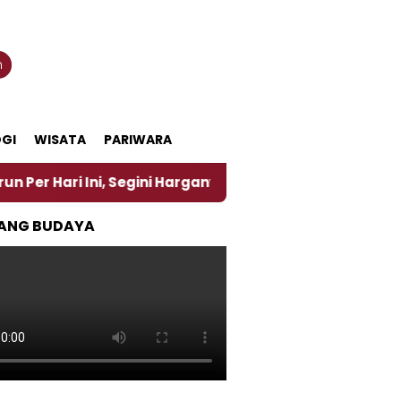
n
GI
WISATA
PARIWARA
 Ini, Segini Harganya
‎Nasirun Maestro Lukis Pem
ANG BUDAYA