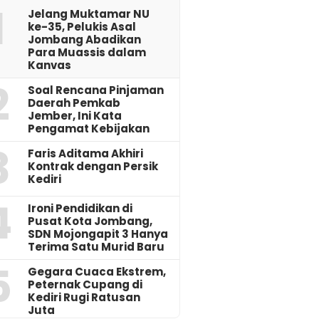
1
Jelang Muktamar NU
ke-35, Pelukis Asal
Jombang Abadikan
Para Muassis dalam
Kanvas
2
‎Soal Rencana Pinjaman
Daerah Pemkab
Jember, Ini Kata
Pengamat Kebijakan ‎
3
Faris Aditama Akhiri
Kontrak dengan Persik
Kediri
4
Ironi Pendidikan di
Pusat Kota Jombang,
SDN Mojongapit 3 Hanya
Terima Satu Murid Baru
5
‎Gegara Cuaca Ekstrem,
Peternak Cupang di
Kediri Rugi Ratusan
Juta