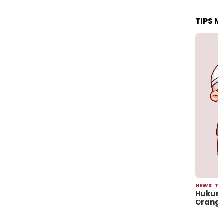
TIPS
NEWS
,
T
Hukum
Oran