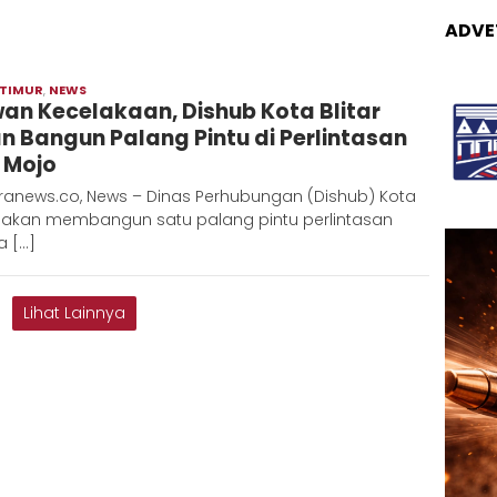
ADVE
 TIMUR
,
NEWS
Adinda
an Kecelakaan, Dishub Kota Blitar
n Bangun Palang Pintu di Perlintasan
i Mojo
ranews.co, News – Dinas Perhubungan (Dishub) Kota
ar akan membangun satu palang pintu perlintasan
a […]
Lihat Lainnya