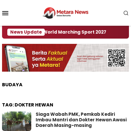
Loncat
ke
Menu
konten
Mobile
 Tuan Rumah World Marching Sport 2027
News Update
‎Soal R
BUDAYA
TAG:
DOKTER HEWAN
Siaga Wabah PMK, Pemkab Kediri
Imbau Mantri dan Dokter Hewan Awasi
Daerah Masing-masing