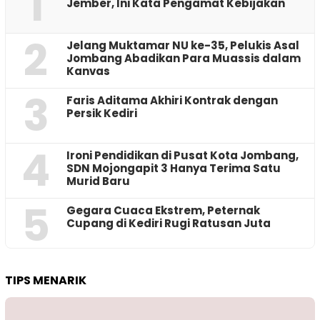
1
Jember, Ini Kata Pengamat Kebijakan ‎
2
Jelang Muktamar NU ke-35, Pelukis Asal
Jombang Abadikan Para Muassis dalam
Kanvas
3
Faris Aditama Akhiri Kontrak dengan
Persik Kediri
4
Ironi Pendidikan di Pusat Kota Jombang,
SDN Mojongapit 3 Hanya Terima Satu
Murid Baru
5
‎Gegara Cuaca Ekstrem, Peternak
Cupang di Kediri Rugi Ratusan Juta
TIPS MENARIK