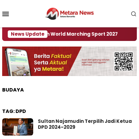
Loncat
ke
Menu
konten
Mobile
di Tuan Rumah World Marching Sport 2027
News Update
‎Soal
BUDAYA
TAG:
DPD
Sultan Najamudin Terpilih Jadi Ketua
DPD 2024-2029