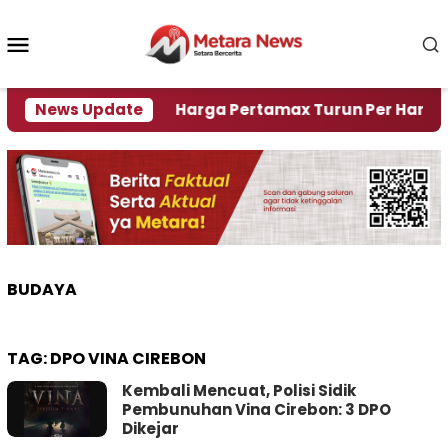
Loncat
ke
Menu
konten
Mobile
Krisi Air
News Update
Harga Pertamax Turun Per Hari Ini, Seg
BUDAYA
TAG:
DPO VINA CIREBON
Kembali Mencuat, Polisi Sidik
Pembunuhan Vina Cirebon: 3 DPO
Dikejar