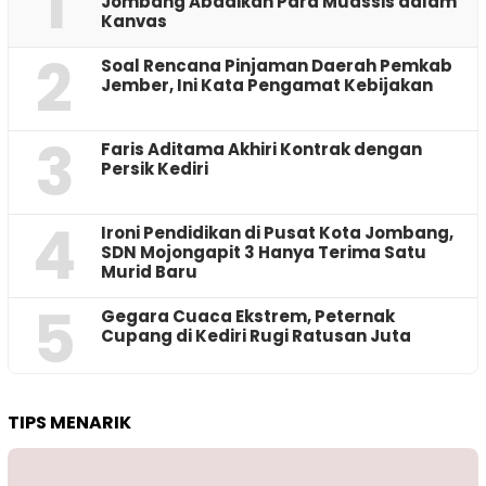
1
Jombang Abadikan Para Muassis dalam
Kanvas
2
‎Soal Rencana Pinjaman Daerah Pemkab
Jember, Ini Kata Pengamat Kebijakan ‎
3
Faris Aditama Akhiri Kontrak dengan
Persik Kediri
4
Ironi Pendidikan di Pusat Kota Jombang,
SDN Mojongapit 3 Hanya Terima Satu
Murid Baru
5
‎Gegara Cuaca Ekstrem, Peternak
Cupang di Kediri Rugi Ratusan Juta
TIPS MENARIK