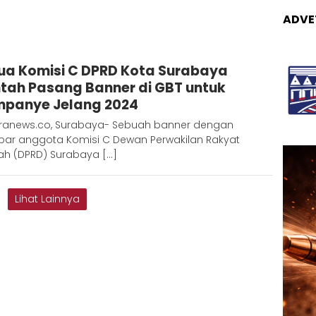
ADVE
Admin
ua Komisi C DPRD Kota Surabaya
Metaranews
tah Pasang Banner di GBT untuk
panye Jelang 2024
ranews.co, Surabaya- Sebuah banner dengan
ar anggota Komisi C Dewan Perwakilan Rakyat
ah (DPRD) Surabaya […]
Lihat Lainnya