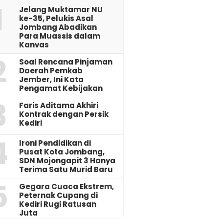
1
Jelang Muktamar NU
ke-35, Pelukis Asal
Jombang Abadikan
Para Muassis dalam
Kanvas
2
‎Soal Rencana Pinjaman
Daerah Pemkab
Jember, Ini Kata
Pengamat Kebijakan ‎
3
Faris Aditama Akhiri
Kontrak dengan Persik
Kediri
4
Ironi Pendidikan di
Pusat Kota Jombang,
SDN Mojongapit 3 Hanya
Terima Satu Murid Baru
5
‎Gegara Cuaca Ekstrem,
Peternak Cupang di
Kediri Rugi Ratusan
Juta