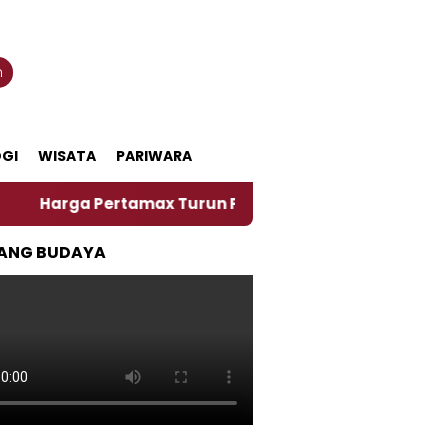
n
GI
WISATA
PARIWARA
ga Pertamax Turun Per Hari Ini, Segini Harganya
ANG BUDAYA