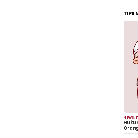
TIPS
NEWS
,
T
Hukum
Oran