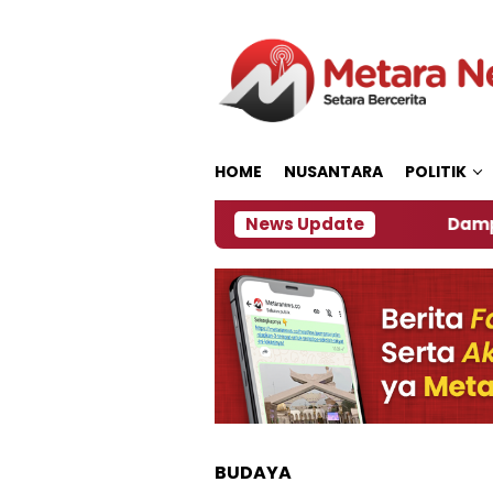
Loncat
ke
konten
HOME
NUSANTARA
POLITIK
er, Ini Kata Pengamat Kebijakan ‎
News Update
Dampak El Nin
BUDAYA