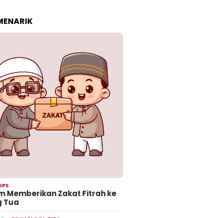
 MENARIK
IPS
 Memberikan Zakat Fitrah ke
g Tua