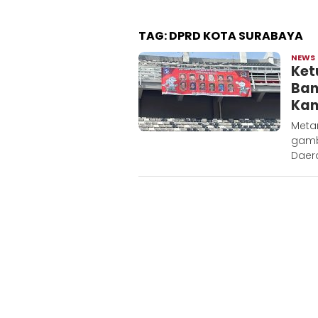
TAG:
DPRD KOTA SURABAYA
NEWS
Ket
Ban
Kam
Meta
gamb
Daer