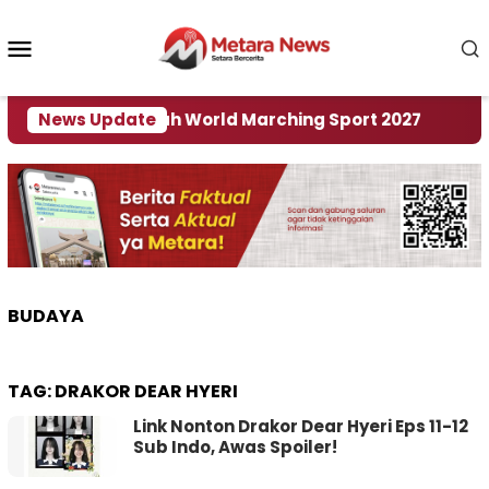
Loncat
ke
Menu
konten
Mobile
di Tuan Rumah World Marching Sport 2027
News Update
‎Soa
BUDAYA
TAG:
DRAKOR DEAR HYERI
Link Nonton Drakor Dear Hyeri Eps 11-12
Sub Indo, Awas Spoiler!