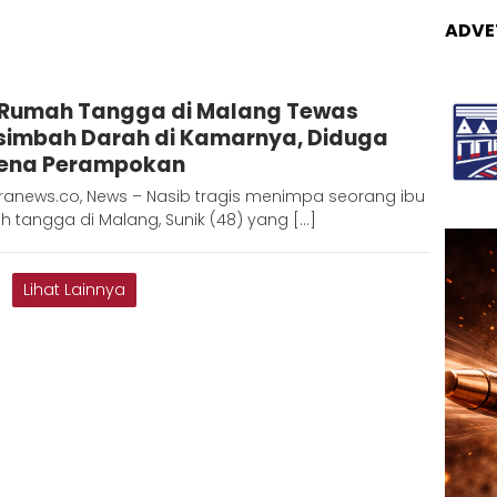
ADVE
Adinda
 Rumah Tangga di Malang Tewas
D
simbah Darah di Kamarnya, Diduga
ena Perampokan
ranews.co, News – Nasib tragis menimpa seorang ibu
 tangga di Malang, Sunik (48) yang […]
Lihat Lainnya