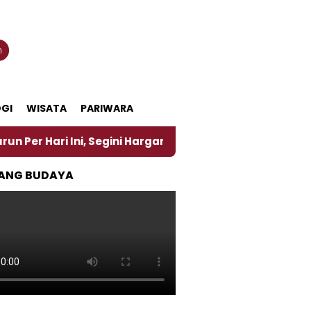
n
GI
WISATA
PARIWARA
Ini, Segini Harganya
‎Nasirun Maestro Lukis Pema
ANG BUDAYA