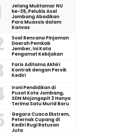
1
Jelang Muktamar NU
ke-35, Pelukis Asal
Jombang Abadikan
Para Muassis dalam
Kanvas
2
‎Soal Rencana Pinjaman
Daerah Pemkab
Jember, Ini Kata
Pengamat Kebijakan ‎
3
Faris Aditama Akhiri
Kontrak dengan Persik
Kediri
4
Ironi Pendidikan di
Pusat Kota Jombang,
SDN Mojongapit 3 Hanya
Terima Satu Murid Baru
5
‎Gegara Cuaca Ekstrem,
Peternak Cupang di
Kediri Rugi Ratusan
Juta