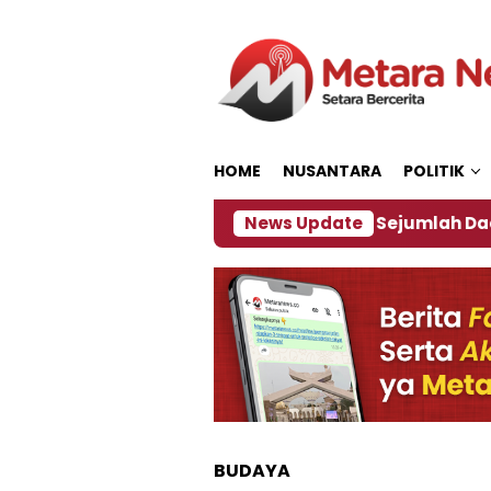
Loncat
ke
konten
HOME
NUSANTARA
POLITIK
jakan ‎
Dampak El Nino, Sejumlah Daerah di Jembe
News Update
BUDAYA