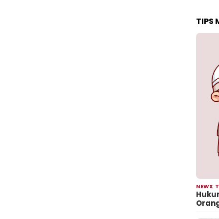
TIPS
NEWS
,
T
Hukum
Oran