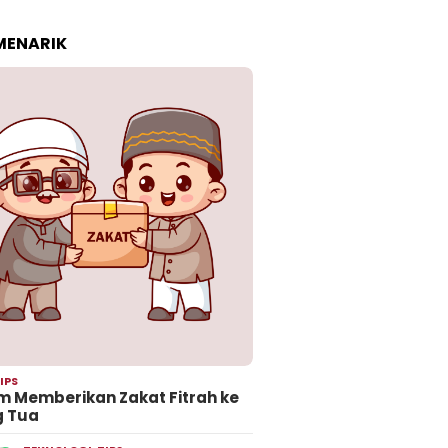
 MENARIK
IPS
 Memberikan Zakat Fitrah ke
g Tua