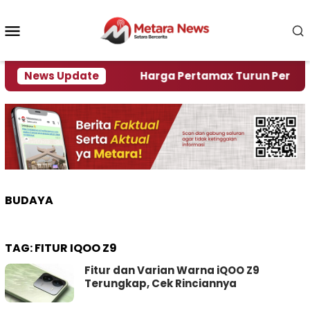
Loncat
ke
Menu
konten
Mobile
ami Krisi Air
News Update
Harga Pertamax Turun Per Hari Ini,
BUDAYA
TAG:
FITUR IQOO Z9
Fitur dan Varian Warna iQOO Z9
Terungkap, Cek Rinciannya