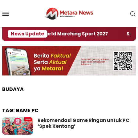
Loncat
ke
Menu
konten
Mobile
Tuan Rumah World Marching Sport 2027
News Update
‎Soal Re
BUDAYA
TAG:
GAME PC
Rekomendasi Game Ringan untuk PC
‘Spek Kentang’