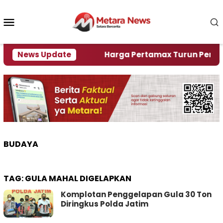
Loncat
ke
Menu
konten
Mobile
ami Krisi Air
News Update
Harga Pertamax Turun Per Hari Ini
BUDAYA
TAG:
GULA MAHAL DIGELAPKAN
Komplotan Penggelapan Gula 30 Ton
Diringkus Polda Jatim