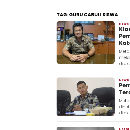
TAG:
GURU CABULI SISWA
NEWS
Kla
Pem
Kot
Metar
melak
dilak
NEWS
Pem
Ter
Metar
dihe
dilak
HEADL