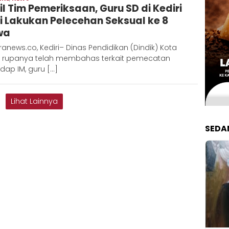
il Tim Pemeriksaan, Guru SD di Kediri
Metaranews
i Lakukan Pelecehan Seksual ke 8
wa
anews.co, Kediri– Dinas Pendidikan (Dindik) Kota
ri rupanya telah membahas terkait pemecatan
dap IM, guru […]
Lihat Lainnya
SEDA