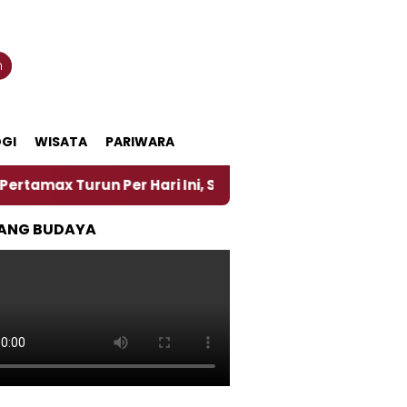
n
GI
WISATA
PARIWARA
 Turun Per Hari Ini, Segini Harganya
‎Nasirun Ma
ANG BUDAYA