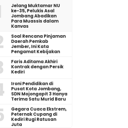
1
Jelang Muktamar NU
ke-35, Pelukis Asal
Jombang Abadikan
Para Muassis dalam
Kanvas
2
‎Soal Rencana Pinjaman
Daerah Pemkab
Jember, Ini Kata
Pengamat Kebijakan ‎
3
Faris Aditama Akhiri
Kontrak dengan Persik
Kediri
4
Ironi Pendidikan di
Pusat Kota Jombang,
SDN Mojongapit 3 Hanya
Terima Satu Murid Baru
5
‎Gegara Cuaca Ekstrem,
Peternak Cupang di
Kediri Rugi Ratusan
Juta