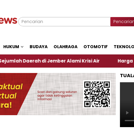
Pencaria
HUKUM
BUDAYA
OLAHRAGA
OTOMOTIF
TEKNOLO
 Daerah di Jember Alami Krisi Air
Harga Pertamax
TUAL