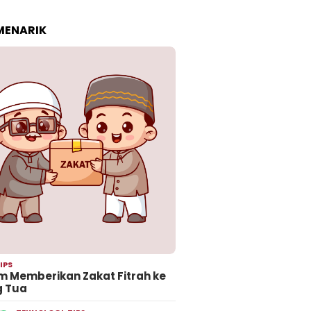
 MENARIK
IPS
 Memberikan Zakat Fitrah ke
g Tua