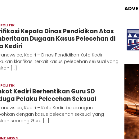
ADVE
,
POLITIK
Redaksi
rifikasi Kepala Dinas Pendidikan Atas
Metara
beritaan Dugaan Kasus Pelecehan di
a Kediri
anews.co, Kediri – Dinas Pendidikan Kota Kediri
ukan klarifikasi terkait kasus pelecehan seksual yang
ukan […]
,
POLITIK
Redaksi
kot Kediri Berhentikan Guru SD
Metara
duga Pelaku Pelecehan Seksual
anews.co, Kediri – Kota Kediri belakangan
bohkan dengan kasus pelecehan seksual yang
ukan seorang Guru […]
INE
,
NEWS
Admin