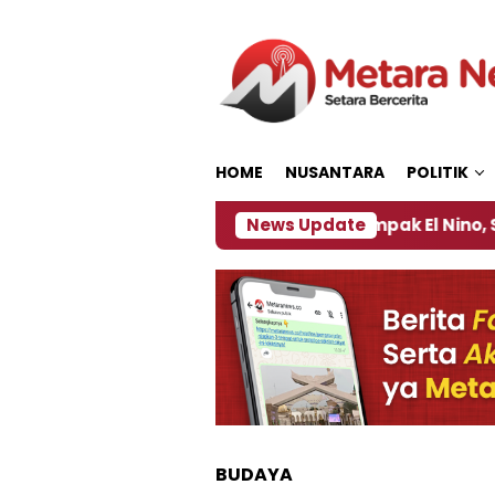
Loncat
ke
konten
HOME
NUSANTARA
POLITIK
a Pengamat Kebijakan ‎
News Update
Dampak El Nino, Sejumlah
BUDAYA