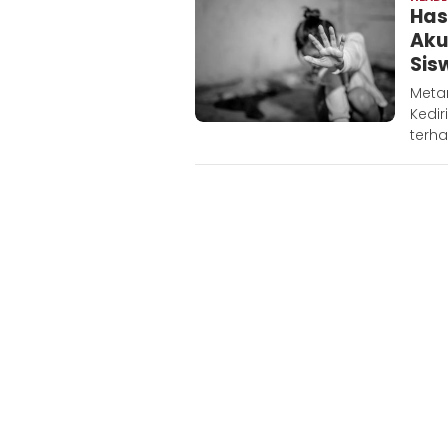
Has
Aku
Sis
Metar
Kedi
terha