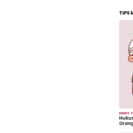
TIPS
NEWS
,
T
Hukum
Oran