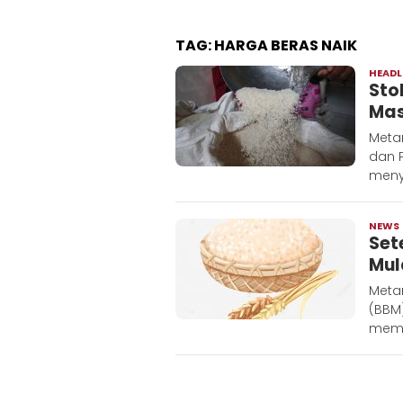
TAG:
HARGA BERAS NAIK
HEADL
Sto
Mas
Meta
dan P
meny
NEWS
Set
Mul
Meta
(BBM)
memp