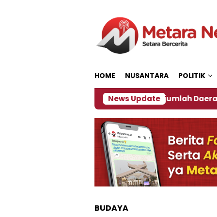
Loncat
ke
konten
HOME
NUSANTARA
POLITIK
an ‎
Dampak El Nino, Sejumlah Daerah di Jember A
News Update
BUDAYA