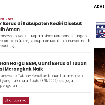
ADVE
INE
,
NEWS
Admin
k Beras di Kabupaten Kediri Disebut
Metaranews
ih Aman
ranews.co, Kediri – Kepala Dinas Ketahanan Pangan
eternakan (DKPP) Kabupaten Kediri Tutik Purwaningsih
ebut […]
Admin
elah Harga BBM, Ganti Beras di Tuban
Metaranews
ai Merangkak Naik
ranews.co, Tuban– Kenaikan bahan bakar minyak
 yang naik mulai Sabtu (3/9/2022) lalu juga
engaruhi […]
Lihat Lainnya