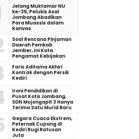
1
Jelang Muktamar NU
ke-35, Pelukis Asal
Jombang Abadikan
Para Muassis dalam
Kanvas
2
‎Soal Rencana Pinjaman
Daerah Pemkab
Jember, Ini Kata
Pengamat Kebijakan ‎
3
Faris Aditama Akhiri
Kontrak dengan Persik
Kediri
4
Ironi Pendidikan di
Pusat Kota Jombang,
SDN Mojongapit 3 Hanya
Terima Satu Murid Baru
5
‎Gegara Cuaca Ekstrem,
Peternak Cupang di
Kediri Rugi Ratusan
Juta