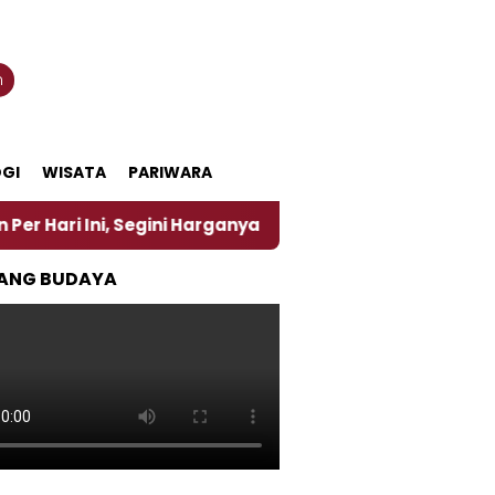
n
GI
WISATA
PARIWARA
, Segini Harganya
‎Nasirun Maestro Lukis Pemadu 
ANG BUDAYA