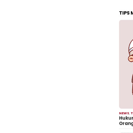
TIPS
NEWS
,
T
Hukum
Oran