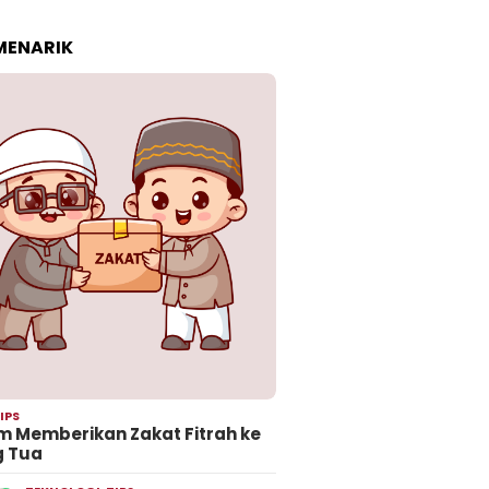
 MENARIK
IPS
 Memberikan Zakat Fitrah ke
g Tua