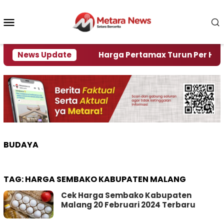
Loncat
ke
Menu
konten
Mobile
mi Krisi Air
News Update
Harga Pertamax Turun Per Hari Ini, 
BUDAYA
TAG:
HARGA SEMBAKO KABUPATEN MALANG
Cek Harga Sembako Kabupaten
Malang 20 Februari 2024 Terbaru