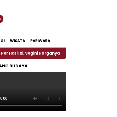
n
GI
WISATA
PARIWARA
ni, Segini Harganya
‎Nasirun Maestro Lukis Pemad
ANG BUDAYA