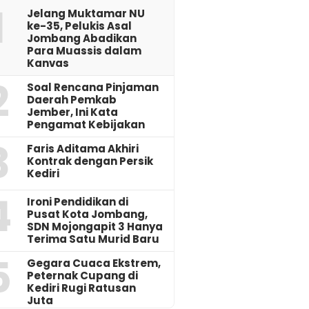
1
Jelang Muktamar NU
ke-35, Pelukis Asal
Jombang Abadikan
Para Muassis dalam
Kanvas
2
‎Soal Rencana Pinjaman
Daerah Pemkab
Jember, Ini Kata
Pengamat Kebijakan ‎
3
Faris Aditama Akhiri
Kontrak dengan Persik
Kediri
4
Ironi Pendidikan di
Pusat Kota Jombang,
SDN Mojongapit 3 Hanya
Terima Satu Murid Baru
5
‎Gegara Cuaca Ekstrem,
Peternak Cupang di
Kediri Rugi Ratusan
Juta