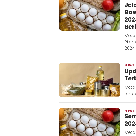
Jel
Baw
202
Ber
Meta
Pilpr
2024,
NEWS
Upd
Ter
Meta
terba
NEWS
Sem
202
Meta