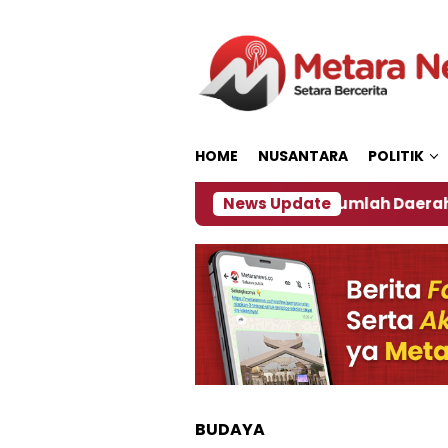
Loncat
ke
konten
HOME
NUSANTARA
POLITIK
akan ‎
Dampak El Nino, Sejumlah Daerah di Jember
News Update
BUDAYA