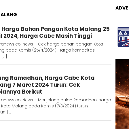
ADVE
MALANG
Adinda
 Harga Bahan Pangan Kota Malang 25
D
il 2024, Harga Cabe Masih Tinggi
ranews.co, news – Cek harga bahan pangan Kota
ng pada Kamis (25/4/2024). Harga komoditas
 […]
Adinda
ang Ramadhan, Harga Cabe Kota
D
ang 7 Maret 2024 Turun: Cek
ciannya Berikut
ranews.co, News – Menjelang bulan Ramadhan, harga
 Kota Malang pada Kamis (7/3/2024) turun.
un […]
Adinda