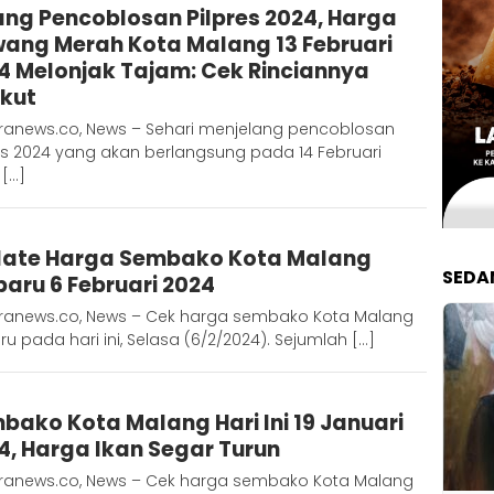
ang Pencoblosan Pilpres 2024, Harga
D
ang Merah Kota Malang 13 Februari
4 Melonjak Tajam: Cek Rinciannya
ikut
ranews.co, News – Sehari menjelang pencoblosan
es 2024 yang akan berlangsung pada 14 Februari
 […]
Adinda
ate Harga Sembako Kota Malang
D
SEDA
baru 6 Februari 2024
ranews.co, News – Cek harga sembako Kota Malang
ru pada hari ini, Selasa (6/2/2024). Sejumlah […]
Adinda
bako Kota Malang Hari Ini 19 Januari
D
4, Harga Ikan Segar Turun
ranews.co, News – Cek harga sembako Kota Malang