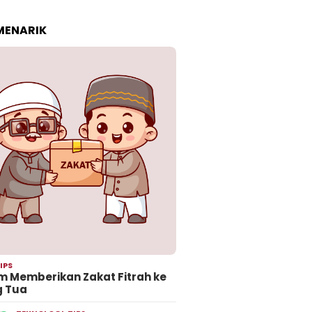
 MENARIK
IPS
 Memberikan Zakat Fitrah ke
g Tua