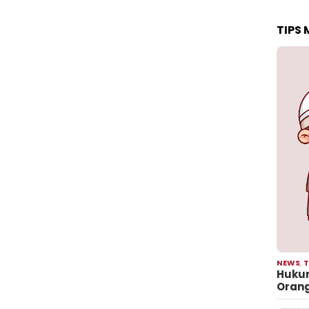
TIPS
NEWS
,
T
Hukum
Oran