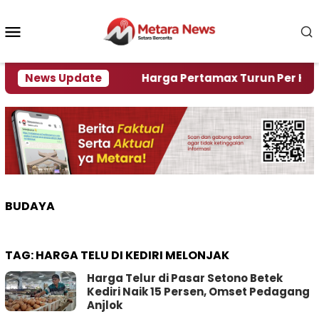
Loncat
ke
Menu
konten
Mobile
mi Krisi Air
News Update
Harga Pertamax Turun Per Hari Ini, 
BUDAYA
TAG:
HARGA TELU DI KEDIRI MELONJAK
Harga Telur di Pasar Setono Betek
Kediri Naik 15 Persen, Omset Pedagang
Anjlok