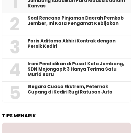
1
Jombang Abadikan Para Muassis dalam
Kanvas
2
‎Soal Rencana Pinjaman Daerah Pemkab
Jember, Ini Kata Pengamat Kebijakan ‎
3
Faris Aditama Akhiri Kontrak dengan
Persik Kediri
4
Ironi Pendidikan di Pusat Kota Jombang,
SDN Mojongapit 3 Hanya Terima Satu
Murid Baru
5
‎Gegara Cuaca Ekstrem, Peternak
Cupang di Kediri Rugi Ratusan Juta
TIPS MENARIK