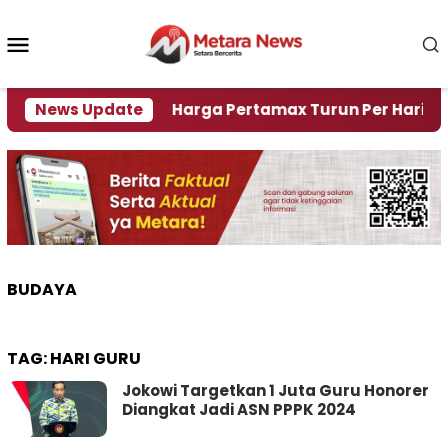
Loncat
ke
Menu
konten
Mobile
Krisi Air
News Update
Harga Pertamax Turun Per Hari Ini, Seg
BUDAYA
TAG:
HARI GURU
Jokowi Targetkan 1 Juta Guru Honorer
Diangkat Jadi ASN PPPK 2024