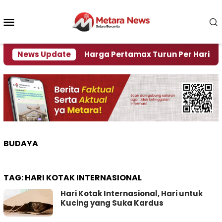
Loncat
ke
Menu
konten
Mobile
risi Air
News Update
Harga Pertamax Turun Per Hari Ini, Seg
BUDAYA
TAG:
HARI KOTAK INTERNASIONAL
Hari Kotak Internasional, Hari untuk
Kucing yang Suka Kardus