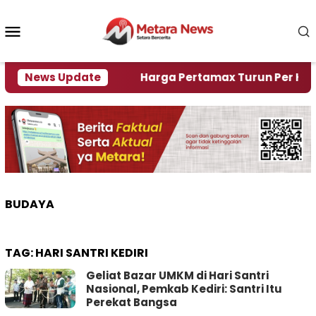
Loncat
ke
Menu
konten
Mobile
mi Krisi Air
News Update
Harga Pertamax Turun Per Hari Ini, 
BUDAYA
TAG:
HARI SANTRI KEDIRI
Geliat Bazar UMKM di Hari Santri
Nasional, Pemkab Kediri: Santri Itu
Perekat Bangsa