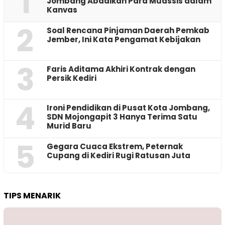
1
Jombang Abadikan Para Muassis dalam
Kanvas
2
‎Soal Rencana Pinjaman Daerah Pemkab
Jember, Ini Kata Pengamat Kebijakan ‎
3
Faris Aditama Akhiri Kontrak dengan
Persik Kediri
4
Ironi Pendidikan di Pusat Kota Jombang,
SDN Mojongapit 3 Hanya Terima Satu
Murid Baru
5
‎Gegara Cuaca Ekstrem, Peternak
Cupang di Kediri Rugi Ratusan Juta
TIPS MENARIK