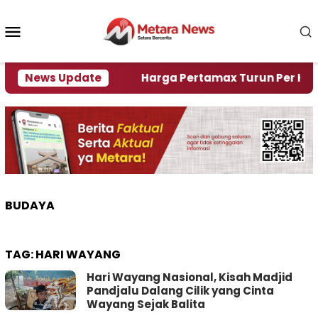
Loncat
ke
Menu
konten
Mobile
mi Krisi Air
News Update
Harga Pertamax Turun Per Hari Ini, 
BUDAYA
TAG:
HARI WAYANG
Hari Wayang Nasional, Kisah Madjid
Pandjalu Dalang Cilik yang Cinta
Wayang Sejak Balita