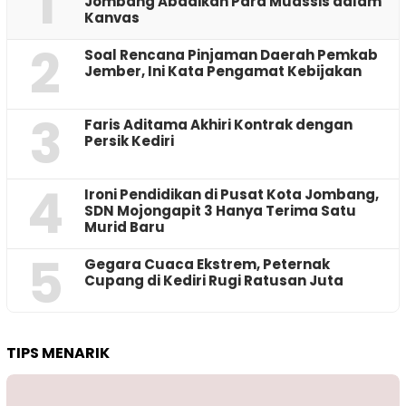
1
Jombang Abadikan Para Muassis dalam
Kanvas
2
‎Soal Rencana Pinjaman Daerah Pemkab
Jember, Ini Kata Pengamat Kebijakan ‎
3
Faris Aditama Akhiri Kontrak dengan
Persik Kediri
4
Ironi Pendidikan di Pusat Kota Jombang,
SDN Mojongapit 3 Hanya Terima Satu
Murid Baru
5
‎Gegara Cuaca Ekstrem, Peternak
Cupang di Kediri Rugi Ratusan Juta
TIPS MENARIK