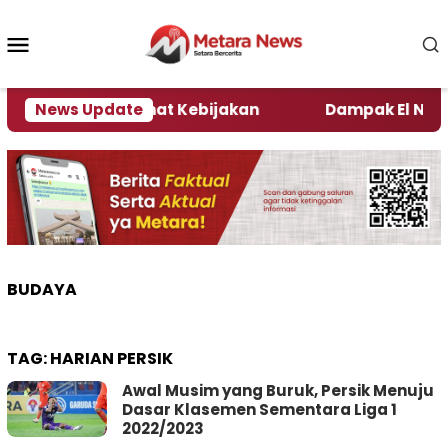
Loncat
ke
Menu
konten
Mobile
i Kata Pengamat Kebijakan ‎
News Update
Dampak El Nino, Sej
BUDAYA
TAG:
HARIAN PERSIK
Awal Musim yang Buruk, Persik Menuju
Dasar Klasemen Sementara Liga 1
2022/2023