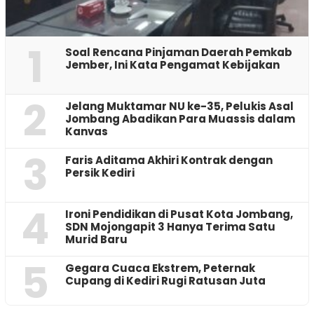
1
‎Soal Rencana Pinjaman Daerah Pemkab
Jember, Ini Kata Pengamat Kebijakan ‎
2
Jelang Muktamar NU ke-35, Pelukis Asal
Jombang Abadikan Para Muassis dalam
Kanvas
3
Faris Aditama Akhiri Kontrak dengan
Persik Kediri
4
Ironi Pendidikan di Pusat Kota Jombang,
SDN Mojongapit 3 Hanya Terima Satu
Murid Baru
5
‎Gegara Cuaca Ekstrem, Peternak
Cupang di Kediri Rugi Ratusan Juta