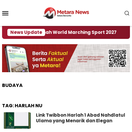
Loncat
ke
Menu
konten
Mobile
Jadi Tuan Rumah World Marching Sport 2027
News Update
‎So
BUDAYA
TAG:
HARLAH NU
Link Twibbon Harlah 1 Abad Nahdlatul
Ulama yang Menarik dan Elegan