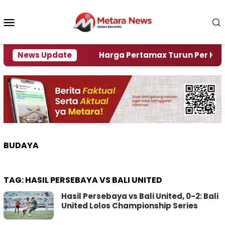
Loncat
ke
Menu
konten
Mobile
mi Krisi Air
News Update
Harga Pertamax Turun Per Hari Ini, 
BUDAYA
TAG:
HASIL PERSEBAYA VS BALI UNITED
Hasil Persebaya vs Bali United, 0-2: Bali
United Lolos Championship Series