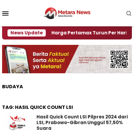
Loncat
ke
Menu
konten
Mobile
Krisi Air
News Update
Harga Pertamax Turun Per Hari Ini, Seg
BUDAYA
TAG:
HASIL QUICK COUNT LSI
Hasil Quick Count LSI Pilpres 2024 dari
LSI, Prabowo-Gibran Unggul 57,50%
Suara