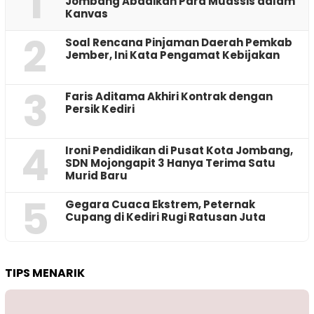
1
Jombang Abadikan Para Muassis dalam
Kanvas
2
‎Soal Rencana Pinjaman Daerah Pemkab
Jember, Ini Kata Pengamat Kebijakan ‎
3
Faris Aditama Akhiri Kontrak dengan
Persik Kediri
4
Ironi Pendidikan di Pusat Kota Jombang,
SDN Mojongapit 3 Hanya Terima Satu
Murid Baru
5
‎Gegara Cuaca Ekstrem, Peternak
Cupang di Kediri Rugi Ratusan Juta
TIPS MENARIK