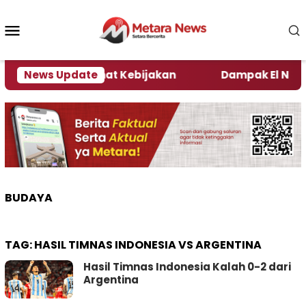
Loncat
ke
Menu
konten
Mobile
i Kata Pengamat Kebijakan ‎
News Update
Dampak El Nino, Sej
BUDAYA
TAG:
HASIL TIMNAS INDONESIA VS ARGENTINA
Hasil Timnas Indonesia Kalah 0-2 dari
Argentina