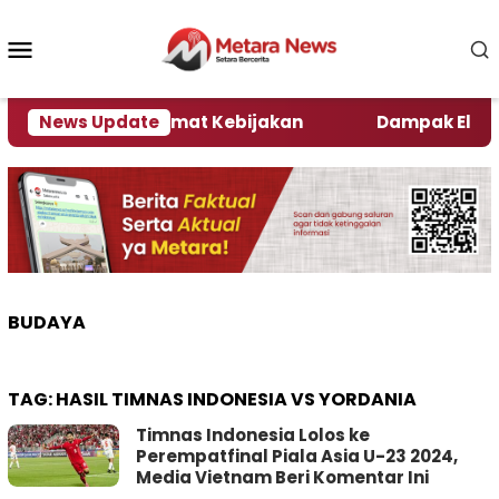
Loncat
ke
Menu
konten
Mobile
ni Kata Pengamat Kebijakan ‎
News Update
Dampak El Nino, Se
BUDAYA
TAG:
HASIL TIMNAS INDONESIA VS YORDANIA
Timnas Indonesia Lolos ke
Perempatfinal Piala Asia U-23 2024,
Media Vietnam Beri Komentar Ini