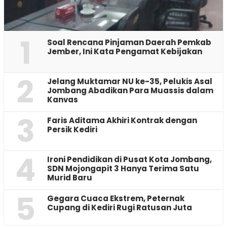
1
‎Soal Rencana Pinjaman Daerah Pemkab
Jember, Ini Kata Pengamat Kebijakan ‎
2
Jelang Muktamar NU ke-35, Pelukis Asal
Jombang Abadikan Para Muassis dalam
Kanvas
3
Faris Aditama Akhiri Kontrak dengan
Persik Kediri
4
Ironi Pendidikan di Pusat Kota Jombang,
SDN Mojongapit 3 Hanya Terima Satu
Murid Baru
5
‎Gegara Cuaca Ekstrem, Peternak
Cupang di Kediri Rugi Ratusan Juta