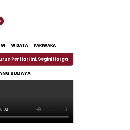
n
GI
WISATA
PARIWARA
i Ini, Segini Harganya
‎Nasirun Maestro Lukis Pe
ANG BUDAYA