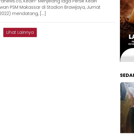
anews.co, Kediri- Menjelang laga Persik Kediri
wan PSM Makassar di Stadion Brawijaya, Jumat
/2022) mendatang, […]
Lihat Lainnya
SEDA