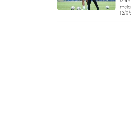
Metar
mela
(2/9