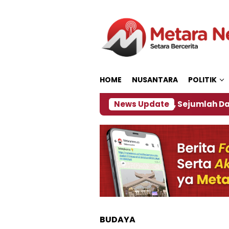
Loncat
ke
konten
HOME
NUSANTARA
POLITIK
bijakan ‎
Dampak El Nino, Sejumlah Daerah di Jem
News Update
BUDAYA