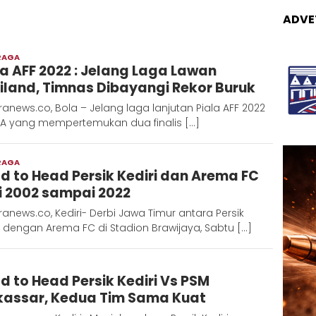
ADVE
RAGA
Redaksi
la AFF 2022 : Jelang Laga Lawan
Metara
iland, Timnas Dibayangi Rekor Buruk
anews.co, Bola – Jelang laga lanjutan Piala AFF 2022
 A yang mempertemukan dua finalis […]
RAGA
Admin
d to Head Persik Kediri dan Arema FC
Metaranews
i 2002 sampai 2022
anews.co, Kediri- Derbi Jawa Timur antara Persik
i dengan Arema FC di Stadion Brawijaya, Sabtu […]
Admin
d to Head Persik Kediri Vs PSM
Metaranews
assar, Kedua Tim Sama Kuat