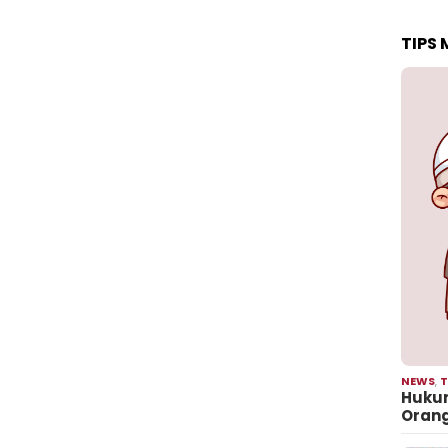
TIPS
NEWS
,
T
Hukum
Oran