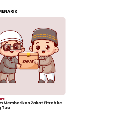
 MENARIK
IPS
 Memberikan Zakat Fitrah ke
g Tua