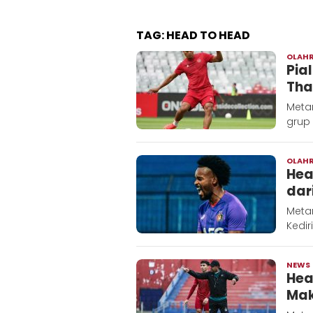
TAG:
HEAD TO HEAD
OLAH
Pia
Tha
Metar
grup
OLAH
Hea
dar
Metar
Kedir
NEWS
Hea
Mak