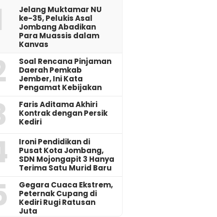
1
Jelang Muktamar NU
ke-35, Pelukis Asal
Jombang Abadikan
Para Muassis dalam
Kanvas
2
‎Soal Rencana Pinjaman
Daerah Pemkab
Jember, Ini Kata
Pengamat Kebijakan ‎
3
Faris Aditama Akhiri
Kontrak dengan Persik
Kediri
4
Ironi Pendidikan di
Pusat Kota Jombang,
SDN Mojongapit 3 Hanya
Terima Satu Murid Baru
5
‎Gegara Cuaca Ekstrem,
Peternak Cupang di
Kediri Rugi Ratusan
Juta