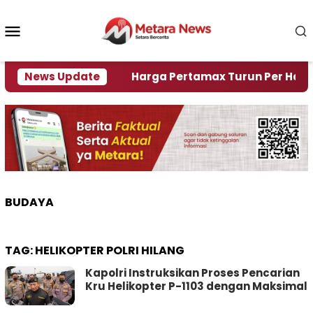
Loncat
ke
Menu
konten
Mobile
 Krisi Air
News Update
Harga Pertamax Turun Per Hari Ini, S
BUDAYA
TAG:
HELIKOPTER POLRI HILANG
Kapolri Instruksikan Proses Pencarian
Kru Helikopter P-1103 dengan Maksimal