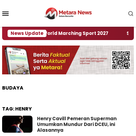
Loncat
ke
Menu
konten
Mobile
Tuan Rumah World Marching Sport 2027
News Update
‎Soal Re
BUDAYA
TAG:
HENRY
Henry Cavill Pemeran Superman
Umumkan Mundur Dari DCEU, ini
Alasannya