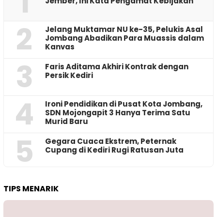
1
Jember, Ini Kata Pengamat Kebijakan ‎
2
Jelang Muktamar NU ke-35, Pelukis Asal
Jombang Abadikan Para Muassis dalam
Kanvas
3
Faris Aditama Akhiri Kontrak dengan
Persik Kediri
4
Ironi Pendidikan di Pusat Kota Jombang,
SDN Mojongapit 3 Hanya Terima Satu
Murid Baru
5
‎Gegara Cuaca Ekstrem, Peternak
Cupang di Kediri Rugi Ratusan Juta
TIPS MENARIK