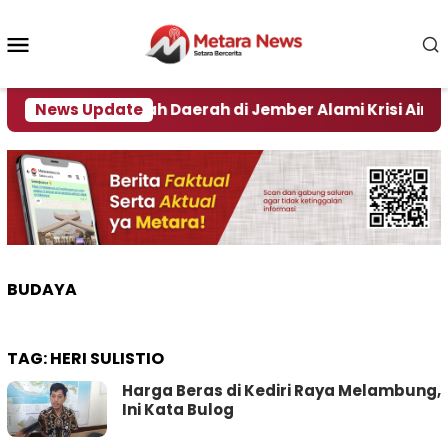
Loncat
ke
Menu
konten
Mobile
Nino, Sejumlah Daerah di Jember Alami Krisi Air
News Update
BUDAYA
TAG:
HERI SULISTIO
Harga Beras di Kediri Raya Melambung,
Ini Kata Bulog