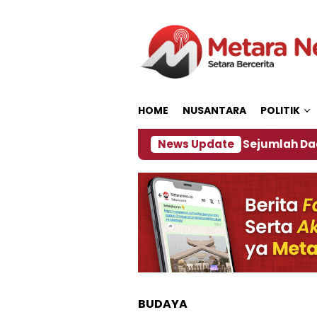
Loncat
ke
konten
HOME
NUSANTARA
POLITIK
jakan ‎
Dampak El Nino, Sejumlah Daerah di Jembe
News Update
BUDAYA