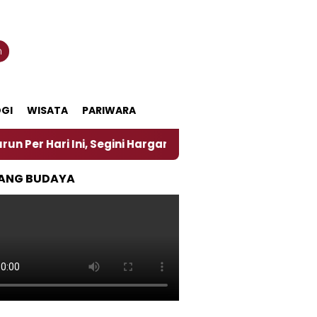
n
GI
WISATA
PARIWARA
Ini, Segini Harganya
‎Nasirun Maestro Lukis Pema
ANG BUDAYA