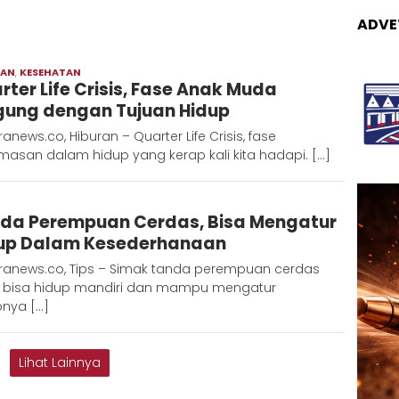
ADVE
RAN
,
KESEHATAN
Redaksi
rter Life Crisis, Fase Anak Muda
Metara
gung dengan Tujuan Hidup
anews.co, Hiburan – Quarter Life Crisis, fase
asan dalam hidup yang kerap kali kita hadapi. […]
edaksi
da Perempuan Cerdas, Bisa Mengatur
etara
up Dalam Kesederhanaan
ranews.co, Tips – Simak tanda perempuan cerdas
 bisa hidup mandiri dan mampu mengatur
pnya […]
Lihat Lainnya