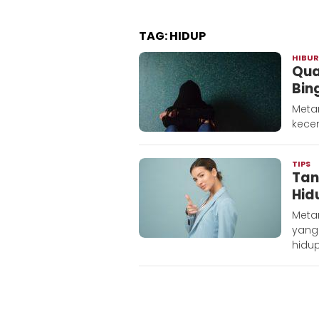
TAG:
HIDUP
HIBU
Qua
Bin
Metar
kecem
TIPS
R
Tan
M
Hid
Meta
yang
hidu