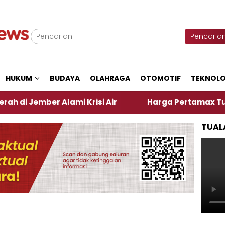
Pencaria
HUKUM
BUDAYA
OLAHRAGA
OTOMOTIF
TEKNOLO
r Alami Krisi Air
Harga Pertamax Turun Per Hari 
TUAL