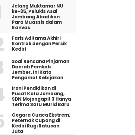
1
Jelang Muktamar NU
ke-35, Pelukis Asal
Jombang Abadikan
Para Muassis dalam
Kanvas
2
Faris Aditama Akhiri
Kontrak dengan Persik
Kediri
3
‎Soal Rencana Pinjaman
Daerah Pemkab
Jember, Ini Kata
Pengamat Kebijakan ‎
4
Ironi Pendidikan di
Pusat Kota Jombang,
SDN Mojongapit 3 Hanya
Terima Satu Murid Baru
5
‎Gegara Cuaca Ekstrem,
Peternak Cupang di
Kediri Rugi Ratusan
Juta