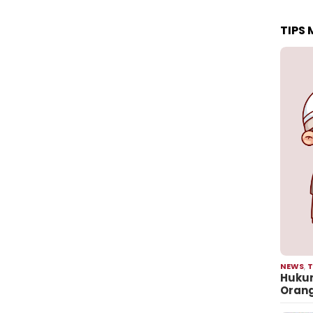
TIPS
NEWS
,
T
Hukum
Oran