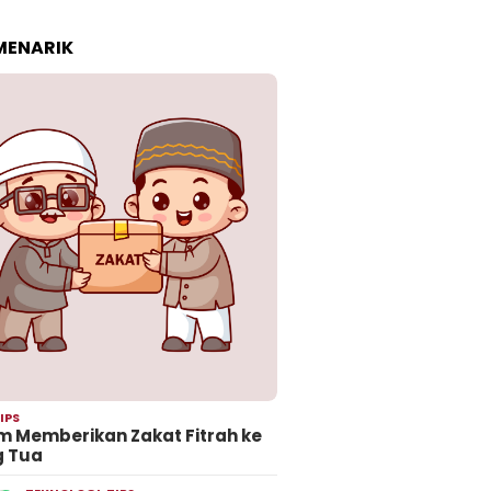
 MENARIK
IPS
 Memberikan Zakat Fitrah ke
g Tua