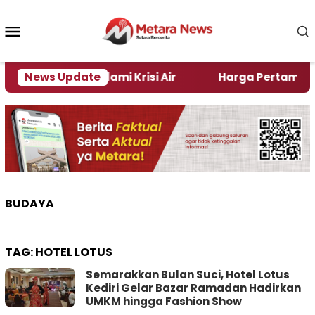
Loncat
ke
Menu
konten
Mobile
di Jember Alami Krisi Air
News Update
Harga Pertamax Turun 
BUDAYA
TAG:
HOTEL LOTUS
Semarakkan Bulan Suci, Hotel Lotus
Kediri Gelar Bazar Ramadan Hadirkan
UMKM hingga Fashion Show