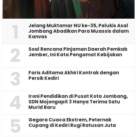
1
Jelang Muktamar NU ke-35, Pelukis Asal
Jombang Abadikan Para Muassis dalam
Kanvas
2
‎Soal Rencana Pinjaman Daerah Pemkab
Jember, Ini Kata Pengamat Kebijakan ‎
3
Faris Aditama Akhiri Kontrak dengan
Persik Kediri
4
Ironi Pendidikan di Pusat Kota Jombang,
SDN Mojongapit 3 Hanya Terima Satu
Murid Baru
5
‎Gegara Cuaca Ekstrem, Peternak
Cupang di Kediri Rugi Ratusan Juta