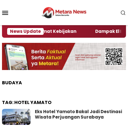
Loncat
ke
Menu
konten
Mobile
ni Kata Pengamat Kebijakan ‎
News Update
Dampak El Nino, Se
BUDAYA
TAG:
HOTEL YAMATO
Eks Hotel Yamato Bakal Jadi Destinasi
Wisata Perjuangan Surabaya