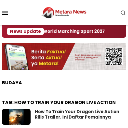
Loncat
ke
Menu
konten
Mobile
 Tuan Rumah World Marching Sport 2027
News Update
‎Soal R
BUDAYA
TAG:
HOW TO TRAIN YOUR DRAGON LIVE ACTION
How To Train Your Dragon Live Action
Rilis Trailer, Ini Daftar Pemainnya