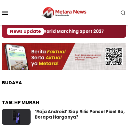
Loncat
ke
Menu
konten
Mobile
 Tuan Rumah World Marching Sport 2027
News Update
‎Soal R
BUDAYA
TAG:
HP MURAH
‘Raja Android’ Siap Rilis Ponsel Pixel 9a,
Berapa Harganya?