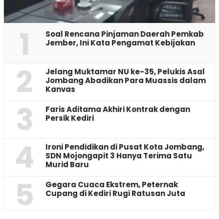
1
‎Soal Rencana Pinjaman Daerah Pemkab
Jember, Ini Kata Pengamat Kebijakan ‎
2
Jelang Muktamar NU ke-35, Pelukis Asal
Jombang Abadikan Para Muassis dalam
Kanvas
3
Faris Aditama Akhiri Kontrak dengan
Persik Kediri
4
Ironi Pendidikan di Pusat Kota Jombang,
SDN Mojongapit 3 Hanya Terima Satu
Murid Baru
5
‎Gegara Cuaca Ekstrem, Peternak
Cupang di Kediri Rugi Ratusan Juta