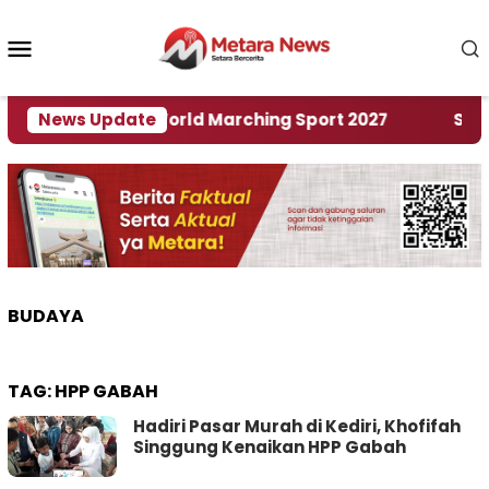
Loncat
ke
Menu
konten
Mobile
Tuan Rumah World Marching Sport 2027
News Update
‎Soal Re
BUDAYA
TAG:
HPP GABAH
Hadiri Pasar Murah di Kediri, Khofifah
Singgung Kenaikan HPP Gabah