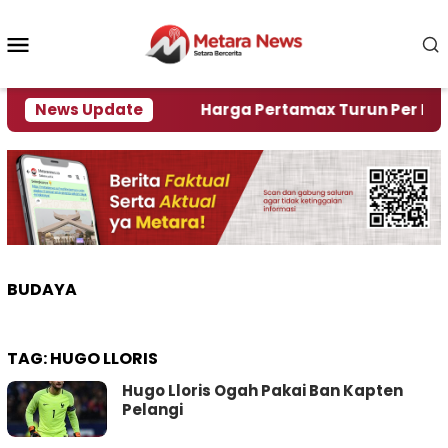
Loncat
ke
Menu
konten
Mobile
mi Krisi Air
News Update
Harga Pertamax Turun Per Hari Ini, 
BUDAYA
TAG:
HUGO LLORIS
Hugo Lloris Ogah Pakai Ban Kapten
Pelangi