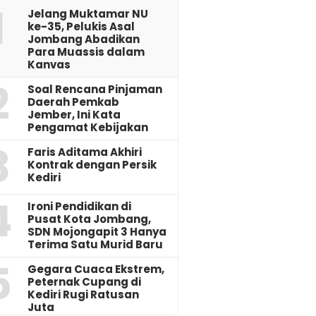
1
Jelang Muktamar NU
ke-35, Pelukis Asal
Jombang Abadikan
Para Muassis dalam
Kanvas
2
‎Soal Rencana Pinjaman
Daerah Pemkab
Jember, Ini Kata
Pengamat Kebijakan ‎
3
Faris Aditama Akhiri
Kontrak dengan Persik
Kediri
4
Ironi Pendidikan di
Pusat Kota Jombang,
SDN Mojongapit 3 Hanya
Terima Satu Murid Baru
5
‎Gegara Cuaca Ekstrem,
Peternak Cupang di
Kediri Rugi Ratusan
Juta