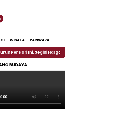
n
GI
WISATA
PARIWARA
ri Ini, Segini Harganya
‎Nasirun Maestro Lukis P
ANG BUDAYA