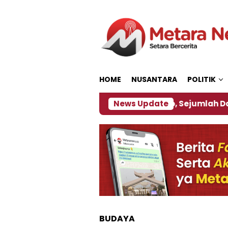
Loncat
ke
konten
HOME
NUSANTARA
POLITIK
bijakan ‎
Dampak El Nino, Sejumlah Daerah di Je
News Update
BUDAYA