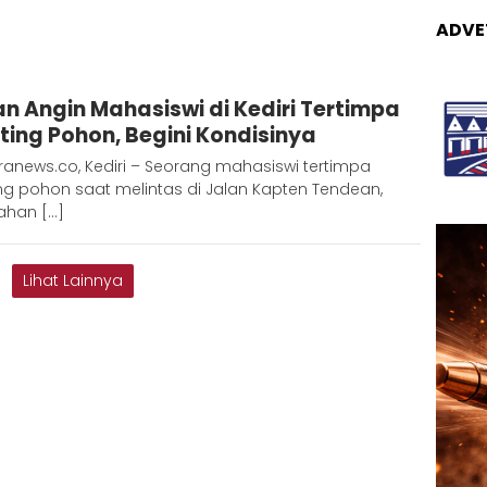
ADVE
Redaksi
an Angin Mahasiswi di Kediri Tertimpa
Metara
ting Pohon, Begini Kondisinya
anews.co, Kediri – Seorang mahasiswi tertimpa
ng pohon saat melintas di Jalan Kapten Tendean,
ahan […]
Lihat Lainnya