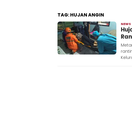
TAG:
HUJAN ANGIN
NEWS
Huj
Ran
Metar
ranti
Kelur