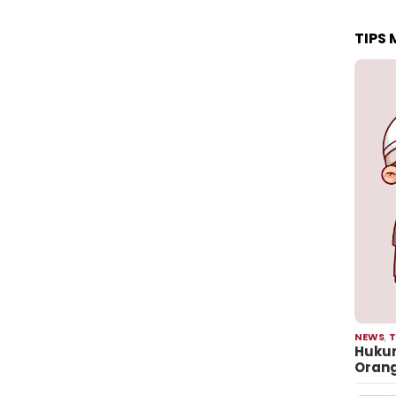
TIPS
NEWS
,
T
Hukum
Oran