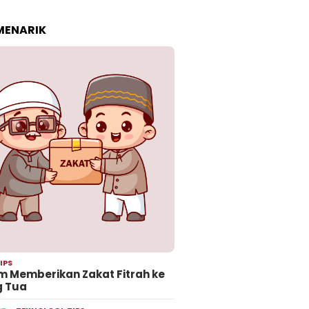
 MENARIK
IPS
 Memberikan Zakat Fitrah ke
g Tua