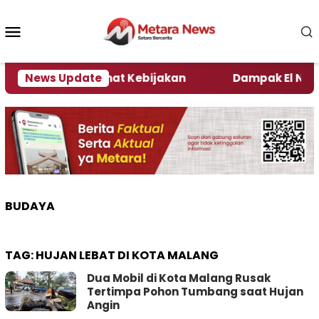
Loncat
ke
Menu
konten
Mobile
i Kata Pengamat Kebijakan ‎
News Update
Dampak El Nino, Sej
BUDAYA
TAG:
HUJAN LEBAT DI KOTA MALANG
Dua Mobil di Kota Malang Rusak
Tertimpa Pohon Tumbang saat Hujan
Angin