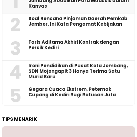
1
Jombang Abadikan Para Muassis dalam
Kanvas
2
‎Soal Rencana Pinjaman Daerah Pemkab
Jember, Ini Kata Pengamat Kebijakan ‎
3
Faris Aditama Akhiri Kontrak dengan
Persik Kediri
4
Ironi Pendidikan di Pusat Kota Jombang,
SDN Mojongapit 3 Hanya Terima Satu
Murid Baru
5
‎Gegara Cuaca Ekstrem, Peternak
Cupang di Kediri Rugi Ratusan Juta
TIPS MENARIK