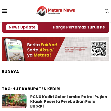
Loncat
ke
Menu
konten
Mobile
lami Krisi Air
News Update
Harga Pertamax Turun Per Hari Ini
BUDAYA
TAG:
HUT KABUPATEN KEDIRI
PCNU Kediri Gelar Lomba Patrol Pujian
Klasik, Peserta Perebutkan Piala
Bupati