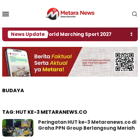
Loncat
ke
Menu
konten
Mobile
Tuan Rumah World Marching Sport 2027
News Update
‎Soal Re
BUDAYA
TAG:
HUT KE-3 METARANEWS.CO
Peringatan HUT ke-3 Metaranews.co di
Graha PPN Group Berlangsung Meriah