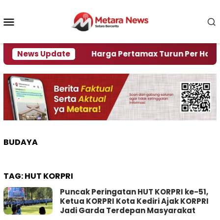
Loncat
ke
Menu
konten
Mobile
 Krisi Air
News Update
Harga Pertamax Turun Per Hari Ini, S
BUDAYA
TAG:
HUT KORPRI
Puncak Peringatan HUT KORPRI ke-51,
Ketua KORPRI Kota Kediri Ajak KORPRI
Jadi Garda Terdepan Masyarakat