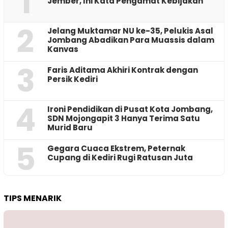
1
Jember, Ini Kata Pengamat Kebijakan ‎
2
Jelang Muktamar NU ke-35, Pelukis Asal
Jombang Abadikan Para Muassis dalam
Kanvas
3
Faris Aditama Akhiri Kontrak dengan
Persik Kediri
4
Ironi Pendidikan di Pusat Kota Jombang,
SDN Mojongapit 3 Hanya Terima Satu
Murid Baru
5
‎Gegara Cuaca Ekstrem, Peternak
Cupang di Kediri Rugi Ratusan Juta
TIPS MENARIK