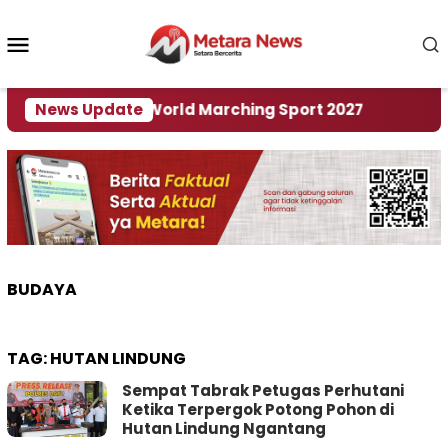
Loncat
ke
Menu
konten
Mobile
 Tuan Rumah World Marching Sport 2027
News Update
‎Soal R
BUDAYA
TAG:
HUTAN LINDUNG
Sempat Tabrak Petugas Perhutani
Ketika Terpergok Potong Pohon di
Hutan Lindung Ngantang