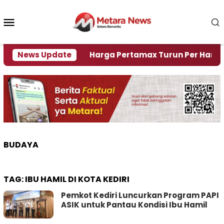
Loncat
ke
Menu
konten
Mobile
Krisi Air
News Update
Harga Pertamax Turun Per Hari Ini, Se
BUDAYA
TAG:
IBU HAMIL DI KOTA KEDIRI
Pemkot Kediri Luncurkan Program PAPI
ASIK untuk Pantau Kondisi Ibu Hamil